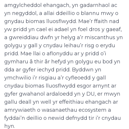
amgylcheddol ehangach, yn gadarnhaol ac
yn negyddol, a allai ddeillio o blannu mwy o
gnydau biomas lluosflwydd. Mae’r ffaith nad
yw pridd yn cael ei adael yn foel dros y gaeaf,
a gwreiddiau dwfn yr helyg a’r miscanthus yn
golygu y gall y cnydau leihau’r risg o erydu
pridd. Mae llai o aflonyddu ar y pridd o’i
gymharu â thir âr hefyd yn golygu eu bod yn
dda ar gyfer iechyd pridd. Byddwn yn
ymchwilio i’r risgiau a’r cyfleoedd y gall
cnydau biomas lluosflwydd esgor arnynt ar
gyfer gwahanol ardaloedd yn y DU, er mwyn
gallu deall yn well yr effeithiau ehangach ar
amrywiaeth o wasanaethau ecosystem a
fyddai’n deillio o newid defnydd tir i’r cnydau
hyn.