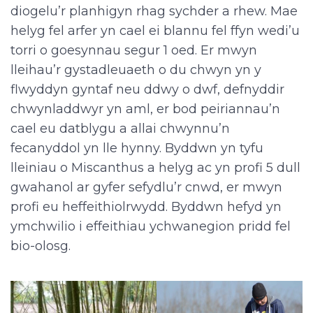
diogelu’r planhigyn rhag sychder a rhew. Mae
helyg fel arfer yn cael ei blannu fel ffyn wedi’u
torri o goesynnau segur 1 oed. Er mwyn
lleihau’r gystadleuaeth o du chwyn yn y
flwyddyn gyntaf neu ddwy o dwf, defnyddir
chwynladdwyr yn aml, er bod peiriannau’n
cael eu datblygu a allai chwynnu’n
fecanyddol yn lle hynny. Byddwn yn tyfu
lleiniau o Miscanthus a helyg ac yn profi 5 dull
gwahanol ar gyfer sefydlu’r cnwd, er mwyn
profi eu heffeithiolrwydd. Byddwn hefyd yn
ymchwilio i effeithiau ychwanegion pridd fel
bio-olosg.