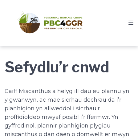
Skip
Skip
Skip
to
to
to
main
content
footer
navigation
Sefydlu’r cnwd
Caiff Miscanthus a helyg ill dau eu plannu yn
y gwanwyn, ac mae sicrhau dechrau da i’r
planhigion yn allweddol i sicrhau’r
proffidioldeb mwyaf posibl i’r ffermwr. Yn
gyffredinol, plannir planhigion plygiau
miscanthus o dan daen o domwellt er mwyn